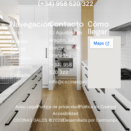
(+34) 958 520 322
Navegación
Contacto
Cómo
llegar
Inicio
C/ Agustina de
Aragón, 24,
Quiénes
Ronda, 18004
Somos
Granada
Servicios
(+34) 958
Proyectos
520 322
Contacto
info@cocinasgalos.com
Aviso Legal
Política de privacidad
Política de Cookies
Accesibilidad
COCINAS GALOS ©2026
Desarrollado por Centromipc