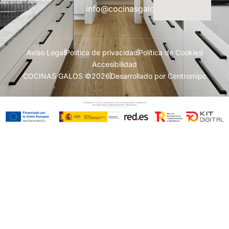
info@cocinasgalos.com
Aviso Legal
Política de privacidad
Política de Cookies
Accesibilidad
COCINAS GALOS ©2026
Desarrollado por Centromipc