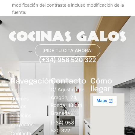
modificación del contraste e incluso modificación de la
fuente.
¡PIDE TU CITA AHORA!
(+34) 958 520 322
Navegación
Contacto
Cómo
llegar
Inicio
C/ Agustina de
Aragón, 24,
Quiénes
Ronda, 18004
Somos
Granada
Servicios
(+34) 958
Proyectos
520 322
Contacto