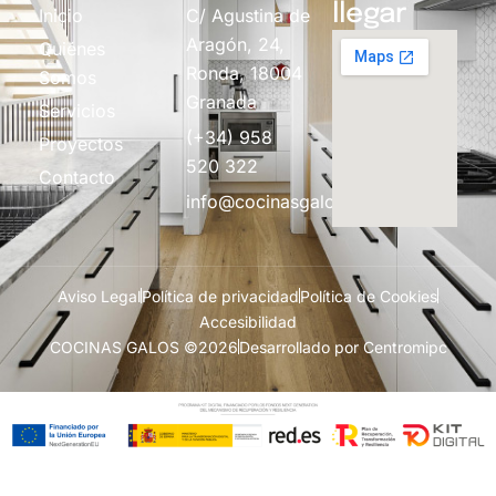
llegar
Inicio
C/ Agustina de
Aragón, 24,
Quiénes
Ronda, 18004
Somos
Granada
Servicios
(+34) 958
Proyectos
520 322
Contacto
info@cocinasgalos.com
Aviso Legal
Política de privacidad
Política de Cookies
Accesibilidad
COCINAS GALOS ©2026
Desarrollado por Centromipc