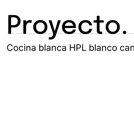
Proyecto.
Cocina blanca HPL blanco cant